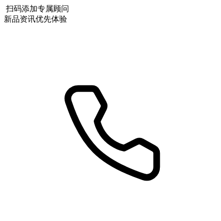
扫码添加专属顾问
新品资讯优先体验