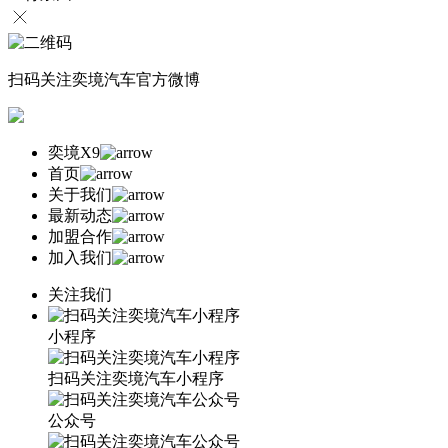
扫码关注奕境汽车官方微博
奕境X9
首页
关于我们
最新动态
加盟合作
加入我们
关注我们
小程序
扫码关注奕境汽车小程序
公众号